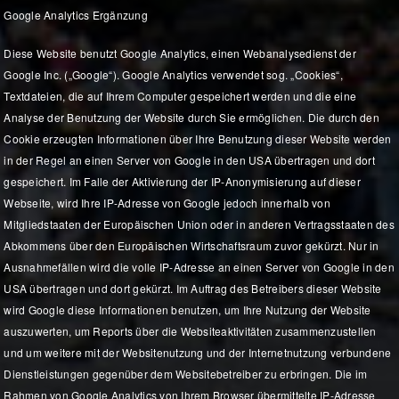
Google Analytics Ergänzung
Diese Website benutzt Google Analytics, einen Webanalysedienst der
Google Inc. („Google“). Google Analytics verwendet sog. „Cookies“,
Textdateien, die auf Ihrem Computer gespeichert werden und die eine
Analyse der Benutzung der Website durch Sie ermöglichen. Die durch den
Cookie erzeugten Informationen über Ihre Benutzung dieser Website werden
in der Regel an einen Server von Google in den USA übertragen und dort
gespeichert. Im Falle der Aktivierung der IP-Anonymisierung auf dieser
Webseite, wird Ihre IP-Adresse von Google jedoch innerhalb von
Mitgliedstaaten der Europäischen Union oder in anderen Vertragsstaaten des
Abkommens über den Europäischen Wirtschaftsraum zuvor gekürzt. Nur in
Ausnahmefällen wird die volle IP-Adresse an einen Server von Google in den
USA übertragen und dort gekürzt. Im Auftrag des Betreibers dieser Website
wird Google diese Informationen benutzen, um Ihre Nutzung der Website
auszuwerten, um Reports über die Websiteaktivitäten zusammenzustellen
und um weitere mit der Websitenutzung und der Internetnutzung verbundene
Dienstleistungen gegenüber dem Websitebetreiber zu erbringen. Die im
Rahmen von Google Analytics von Ihrem Browser übermittelte IP-Adresse