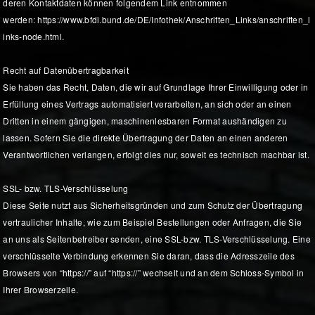
deren Kontaktdaten können folgendem Link entnommen
werden: https://www.bfdi.bund.de/DE/Infothek/Anschriften_Links/anschriften_l
inks-node.html.
Recht auf Datenübertragbarkeit
Sie haben das Recht, Daten, die wir auf Grundlage Ihrer Einwilligung oder in
Erfüllung eines Vertrags automatisiert verarbeiten, an sich oder an einen
Dritten in einem gängigen, maschinenlesbaren Format aushändigen zu
lassen. Sofern Sie die direkte Übertragung der Daten an einen anderen
Verantwortlichen verlangen, erfolgt dies nur, soweit es technisch machbar ist.
SSL- bzw. TLS-Verschlüsselung
Diese Seite nutzt aus Sicherheitsgründen und zum Schutz der Übertragung
vertraulicher Inhalte, wie zum Beispiel Bestellungen oder Anfragen, die Sie
an uns als Seitenbetreiber senden, eine SSL-bzw. TLS-Verschlüsselung. Eine
verschlüsselte Verbindung erkennen Sie daran, dass die Adresszeile des
Browsers von “https://” auf “https://” wechselt und an dem Schloss-Symbol in
Ihrer Browserzeile.